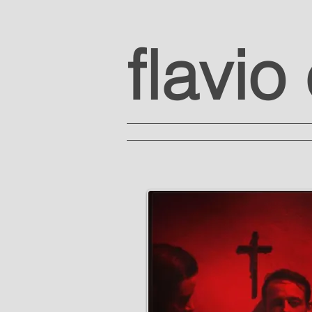
flavio
[...]
bio
literatur