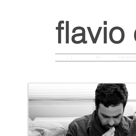
flavio
[...]
bio
literatur